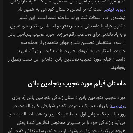
فیلم مورد عجیب بنجامین باتن محصول سال ۲۰۰۸ به کارگردانی
فیلم
مورد
دیوید فینچر
است که بر اساس داستان کوتاهی به همین نام
عجیب
نوشته‌ی اف. اسکات فیتزجرالد ساخته شده است. این فیلم
بنجامین
فانتزی-درام با داستانی منحصربه‌فرد و احساسی، تجربه‌ای عمیق
باتن
و به‌یادماندنی برای مخاطب رقم می‌زند. مورد عجیب بنجامین باتن
از سوی منتقدان تحسین شد و جوایز متعددی از جمله سه
جایزه‌ی اسکار در بخش‌های فنی دریافت کرد. برای آشنایی با
داستان فیلم مورد عجیب بنجامین باتن ادامه‌ی این پست
وینیل
را
بخوانید.
داستان فیلم مورد عجیب بنجامین باتن
مورد عجیب بنجامین باتن داستان زندگی بنجامین باتن (با بازی
برد پیت
) را روایت می‌کند، مردی که در شرایطی خارق‌العاده، در
روز پایان جنگ جهانی اول، با ظاهر یک پیرمرد هشتادساله به دنیا
می‌آید و زندگی خود را در مسیری معکوس آغاز می‌کند؛ یعنی
هرچه می‌گذرد، جوان‌تر می‌شود. او در خانه‌ی سالمندانی که در آن