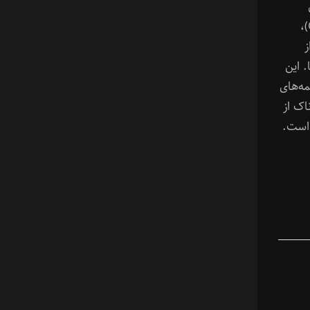
کرم‌های شب‌تاب (Grave of the Fireflies)،
ز
. این
مه‌های
اک از
 است.