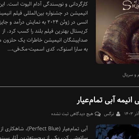
یک
کارگردانی و نویسندگی آدام الیوت است. این
حلزون
انیمیشن در جشنواره بین‌المللی فیلم انیمی
انسی در ژوئن ۲۰۲۴ به نمایش درآمد و جایز
کریستال بهترین فیلم بلند را کسب کرد. از
صداپیشگان انیمیشن خاطرات یک حلزون می
به سارا اسنوک، کدی اسمیت-مک‌فی،…
 و سریال
 انیمه آبی تمام‌عیار
Pos
By
برای
نرگس
هیچ دیدگاهی
ثبت نشده
معرفی
آبی تمام‌عیار (Perfect Blue)، شاهکاری از
انیمه
آبی
ساتوشی کن، یکی از برجسته‌ترین آثار سینما