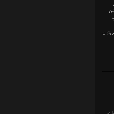
شن
ه
‌توان
 در