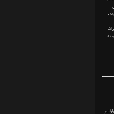
ل
ده،
رات
و نه…
رارآمیز