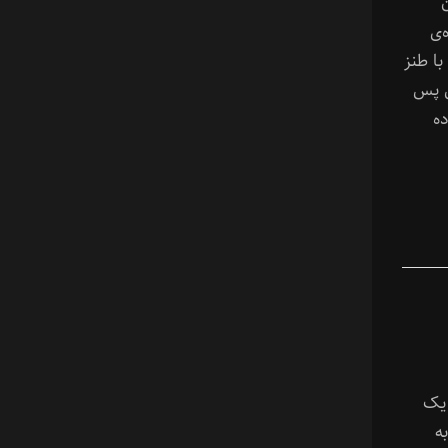
‌ی
ا طنز
س پس
رده
حلزون (Memoir of a Snail) یک
اپ‌موشن محصول سال ۲۰۲۴ به