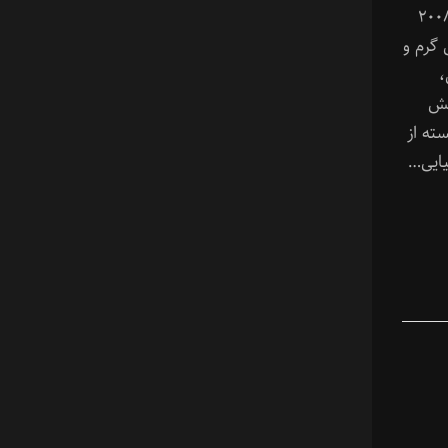
ردانی هایائو میازاکی، محصول سال ۲۰۰۸
 گرم و
،
یش
سته از
یایی…