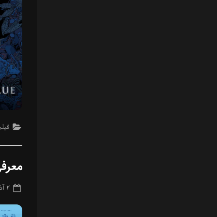
فیلم
معرفی
ted
۲ آذر ۱۴۰۳
on